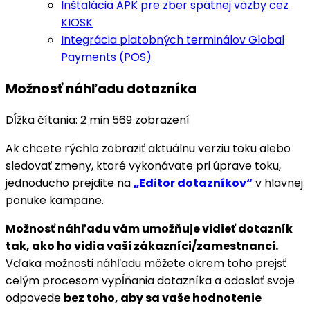
Inštalácia APK pre zber spätnej väzby cez
KIOSK
Integrácia platobných terminálov Global
Payments (POS)
Možnosť náhľadu dotazníka
Dĺžka čítania: 2 min
569 zobrazení
Ak chcete rýchlo zobraziť aktuálnu verziu toku alebo
sledovať zmeny, ktoré vykonávate pri úprave toku,
jednoducho prejdite na
„Editor dotazníkov“
v hlavnej
ponuke kampane.
Možnosť náhľadu vám umožňuje vidieť dotazník
tak, ako ho vidia vaši zákazníci/zamestnanci.
Vďaka možnosti náhľadu môžete okrem toho prejsť
celým procesom vypĺňania dotazníka a odoslať svoje
odpovede
bez toho, aby sa vaše hodnotenie