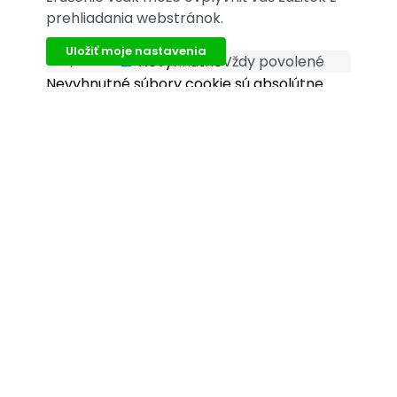
prehliadania webstránok.
Uložiť moje nastavenia
Nevyhnutné
Vždy povolené
Nevyhnutné
Nevyhnutné súbory cookie sú absolútne
nevyhnutné pre správne fungovanie
webovej stránky. Tieto súbory cookie
anonymne zaisťujú základné funkcie a
bezpečnostné prvky webovej stránky.
Funkčné
Funkčné súbory cookie pomáhajú
functional
vykonávať určité funkcie, ako je zdieľanie
obsahu webovej stránky na platformách
sociálnych médií, zhromažďovanie spätnej
väzby a ďalšie funkcie tretích strán.
Výkonnostné
Výkonnostné súbory cookie sa používajú na
performance
pochopenie a analýzu kľúčových indexov