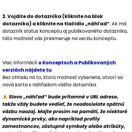
2. Vojdite do dotazníka (kliknite na blok
dotazníka) a kliknite na tlačidlo „náhľad“
. Ak má
dotazník status konceptu aj publikovaného dotazníka,
táto možnosť vás presmeruje na verziu konceptu.
Viac informácií
o Konceptoch a Publikovaných
verziách nájdete tu
.
Bez ohľadu na to, ktorú možnosť vyberiete, otvorí sa
nová karta s náhľadom vášho dotazníka.
Slovo „náhľad“ bude prítomné v URL adrese,
takže vždy budete vedieť, že neodosielate spätnú
väzbu naozaj.
Majte prosím na pamäti, že niektoré
dynamické prvky, ako napríklad profily
zamestnancov, zástupné symboly alebo atribúty,