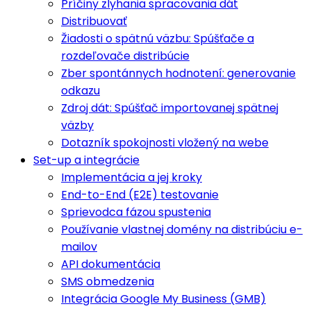
Príčiny zlyhania spracovania dát
Distribuovať
Žiadosti o spätnú väzbu: Spúšťače a
rozdeľovače distribúcie
Zber spontánnych hodnotení: generovanie
odkazu
Zdroj dát: Spúšťač importovanej spätnej
väzby
Dotazník spokojnosti vložený na webe
Set-up a integrácie
Implementácia a jej kroky
End-to-End (E2E) testovanie
Sprievodca fázou spustenia
Používanie vlastnej domény na distribúciu e-
mailov
API dokumentácia
SMS obmedzenia
Integrácia Google My Business (GMB)