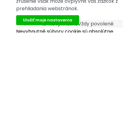
zrušenie však môže ovplyvniť váš zážitok z
prehliadania webstránok.
Uložiť moje nastavenia
Nevyhnutné
Vždy povolené
Nevyhnutné
Nevyhnutné súbory cookie sú absolútne
nevyhnutné pre správne fungovanie
webovej stránky. Tieto súbory cookie
anonymne zaisťujú základné funkcie a
bezpečnostné prvky webovej stránky.
Funkčné
Funkčné súbory cookie pomáhajú
functional
vykonávať určité funkcie, ako je zdieľanie
obsahu webovej stránky na platformách
sociálnych médií, zhromažďovanie spätnej
väzby a ďalšie funkcie tretích strán.
Výkonnostné
Výkonnostné súbory cookie sa používajú na
performance
pochopenie a analýzu kľúčových indexov