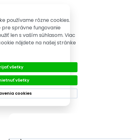
ke používame rôzne cookies.
é pre správne fungovanie
užiť len s vaším súhlasom. Viac
cookie nájdete na našej stránke
rijať všetky
ietnuť všetky
avenia cookies