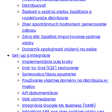
Distribuovať
Žiadosti o spätnú väzbu: Spúšťače a
rozdeľovače distribúcie
Zber spontánnych hodnotení: generovanie
odkazu
Zdroj dát: Spúšťač importovanej spätnej
väzby
Dotazník spokojnosti vložený na webe
Set-up a integrácie
Implementácia a jej kroky
End-to-End (E2E) testovanie
Sprievodca fázou spustenia
Používanie vlastnej domény na distribúciu e-
mailov
API dokumentácia
SMS obmedzenia
Integrácia Google My Business (GMB)
Inštalácia APK pre zber spätnej väzby cez